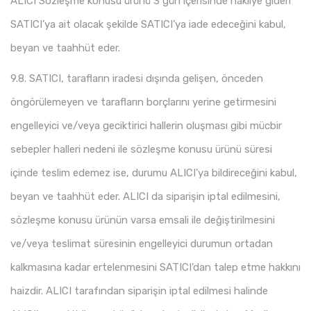
ALICI Sözleşme konusu ürünü 3 gün içerisinde nakliye gideri
SATICI’ya ait olacak şekilde SATICI’ya iade edeceğini kabul,
beyan ve taahhüt eder.
9.8. SATICI, tarafların iradesi dışında gelişen, önceden
öngörülemeyen ve tarafların borçlarını yerine getirmesini
engelleyici ve/veya geciktirici hallerin oluşması gibi mücbir
sebepler halleri nedeni ile sözleşme konusu ürünü süresi
içinde teslim edemez ise, durumu ALICI'ya bildireceğini kabul,
beyan ve taahhüt eder. ALICI da siparişin iptal edilmesini,
sözleşme konusu ürünün varsa emsali ile değiştirilmesini
ve/veya teslimat süresinin engelleyici durumun ortadan
kalkmasına kadar ertelenmesini SATICI’dan talep etme hakkını
haizdir. ALICI tarafından siparişin iptal edilmesi halinde