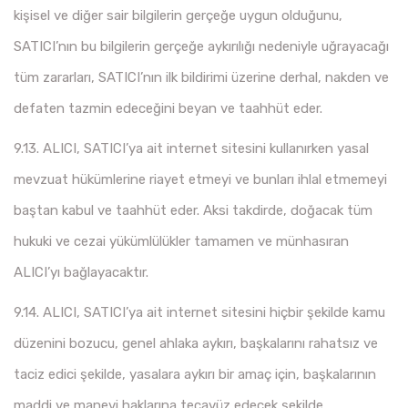
kişisel ve diğer sair bilgilerin gerçeğe uygun olduğunu,
SATICI’nın bu bilgilerin gerçeğe aykırılığı nedeniyle uğrayacağı
tüm zararları, SATICI’nın ilk bildirimi üzerine derhal, nakden ve
defaten tazmin edeceğini beyan ve taahhüt eder.
9.13. ALICI, SATICI’ya ait internet sitesini kullanırken yasal
mevzuat hükümlerine riayet etmeyi ve bunları ihlal etmemeyi
baştan kabul ve taahhüt eder. Aksi takdirde, doğacak tüm
hukuki ve cezai yükümlülükler tamamen ve münhasıran
ALICI’yı bağlayacaktır.
9.14. ALICI, SATICI’ya ait internet sitesini hiçbir şekilde kamu
düzenini bozucu, genel ahlaka aykırı, başkalarını rahatsız ve
taciz edici şekilde, yasalara aykırı bir amaç için, başkalarının
maddi ve manevi haklarına tecavüz edecek şekilde