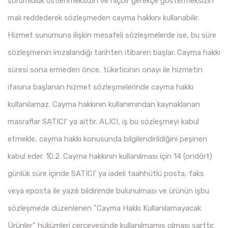
sorumluluk üstlenmeksizin ve hiçbir gerekçe göstermeksizin
malı reddederek sözleşmeden cayma hakkını kullanabilir.
Hizmet sunumuna ilişkin mesafeli sözleşmelerde ise, bu süre
sözleşmenin imzalandığı tarihten itibaren başlar. Cayma hakkı
süresi sona ermeden önce, tüketicinin onayı ile hizmetin
ifasına başlanan hizmet sözleşmelerinde cayma hakkı
kullanılamaz. Cayma hakkının kullanımından kaynaklanan
masraflar SATICI’ ya aittir. ALICI, iş bu sözleşmeyi kabul
etmekle, cayma hakkı konusunda bilgilendirildiğini peşinen
kabul eder. 10.2. Cayma hakkının kullanılması için 14 (ondört)
günlük süre içinde SATICI' ya iadeli taahhütlü posta, faks
veya eposta ile yazılı bildirimde bulunulması ve ürünün işbu
sözleşmede düzenlenen "Cayma Hakkı Kullanılamayacak
Ürünler" hükümleri çerçevesinde kullanılmamış olması şarttır.