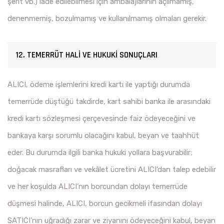
şerit vb.) iade edilebilmesi için ambalajlarının açılmamış,
denenmemiş, bozulmamış ve kullanılmamış olmaları gerekir.
12. TEMERRÜT HALİ VE HUKUKİ SONUÇLARI
ALICI, ödeme işlemlerini kredi kartı ile yaptığı durumda
temerrüde düştüğü takdirde, kart sahibi banka ile arasındaki
kredi kartı sözleşmesi çerçevesinde faiz ödeyeceğini ve
bankaya karşı sorumlu olacağını kabul, beyan ve taahhüt
eder. Bu durumda ilgili banka hukuki yollara başvurabilir;
doğacak masrafları ve vekâlet ücretini ALICI’dan talep edebilir
ve her koşulda ALICI’nın borcundan dolayı temerrüde
düşmesi halinde, ALICI, borcun gecikmeli ifasından dolayı
SATICI’nın uğradığı zarar ve ziyanını ödeyeceğini kabul, beyan