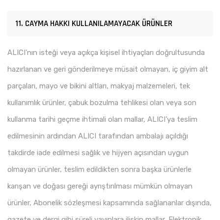
11. CAYMA HAKKI KULLANILAMAYACAK ÜRÜNLER
ALICI’nın isteği veya açıkça kişisel ihtiyaçları doğrultusunda
hazırlanan ve geri gönderilmeye müsait olmayan, iç giyim alt
parçaları, mayo ve bikini altları, makyaj malzemeleri, tek
kullanımlık ürünler, çabuk bozulma tehlikesi olan veya son
kullanma tarihi geçme ihtimali olan mallar, ALICI’ya teslim
edilmesinin ardından ALICI tarafından ambalajı açıldığı
takdirde iade edilmesi sağlık ve hijyen açısından uygun
olmayan ürünler, teslim edildikten sonra başka ürünlerle
karışan ve doğası gereği ayrıştırılması mümkün olmayan
ürünler, Abonelik sözleşmesi kapsamında sağlananlar dışında,
gazete ve dergi gibi süreli yayınlara ilişkin mallar, Elektronik