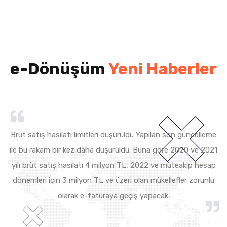
e-Dönüşüm
Yeni Haberler
Brüt satış hasılatı limitleri düşürüldü Yapılan son güncelleme
ile bu rakam bir kez daha düşürüldü. Buna göre 2020 ve 2021
he
yılı brüt satış hasılatı 4 milyon TL, 2022 ve müteakip hesap
dönemleri için 3 milyon TL ve üzeri olan mükellefler zorunlu
olarak e-faturaya geçiş yapacak.